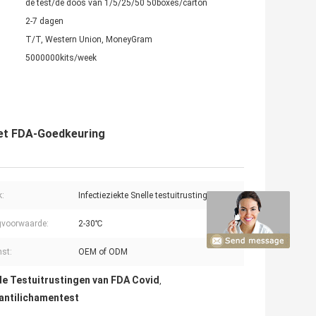
de test/de doos van 1/5/25/50 50boxes/carton
2-7 dagen
T/T, Western Union, MoneyGram
5000000kits/week
met FDA-Goedkeuring
k:
Infectieziekte Snelle testuitrusting
gvoorwaarde:
2-30℃
nst:
OEM of ODM
de Testuitrustingen van FDA Covid
,
 antilichamentest