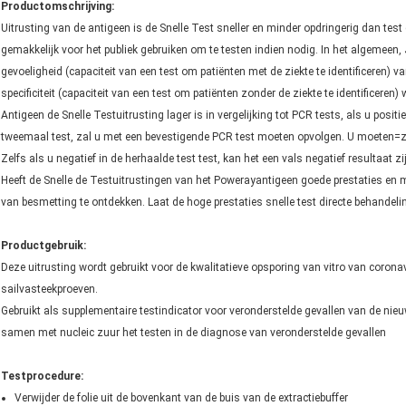
Productomschrijving:
Uitrusting van de antigeen is de Snelle Test sneller en minder opdringerig dan tes
gemakkelijk voor het publiek gebruiken om te testen indien nodig. In het algemeen, 
gevoeligheid (capaciteit van een test om patiënten met de ziekte te identificeren) 
specificiteit (capaciteit van een test om patiënten zonder de ziekte te identificeren
Antigeen de Snelle Testuitrusting lager is in vergelijking tot PCR tests, als u positi
tweemaal test, zal u met een bevestigende PCR test moeten opvolgen. U moeten=zo
Zelfs als u negatief in de herhaalde test test, kan het een vals negatief resultaat
Heeft de Snelle de Testuitrustingen van het Powerayantigeen goede prestaties en 
van besmetting te ontdekken. Laat de hoge prestaties snelle test directe behandel
Productgebruik:
Deze uitrusting wordt gebruikt voor de kwalitatieve opsporing van vitro van corona
sailvasteekproeven.
Gebruikt als supplementaire testindicator voor veronderstelde gevallen van de nieu
samen met nucleic zuur het testen in de diagnose van veronderstelde gevallen
Testprocedure:
Laat een bericht achter
Verwijder de folie uit de bovenkant van de buis van de extractiebuffer