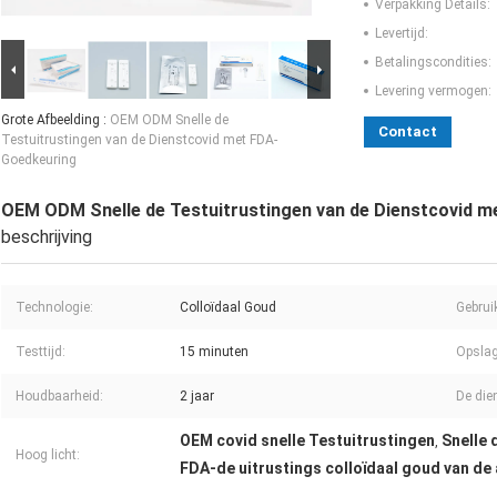
Verpakking Details:
Levertijd:
Betalingscondities:
Levering vermogen:
Grote Afbeelding :
OEM ODM Snelle de
Contact
Testuitrustingen van de Dienstcovid met FDA-
Goedkeuring
OEM ODM Snelle de Testuitrustingen van de Dienstcovid 
beschrijving
Technologie:
Colloïdaal Goud
Gebrui
Testtijd:
15 minuten
Opsla
Houdbaarheid:
2 jaar
De die
OEM covid snelle Testuitrustingen
Snelle 
,
Hoog licht:
FDA-de uitrustings colloïdaal goud van de