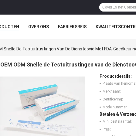
ODUCTEN
OVER ONS
FABRIEKSREIS
KWALITEITSCONTR
 Snelle De Testuitrustingen Van De Dienstcovid Met FDA-Goedkeurin
OEM ODM Snelle de Testuitrustingen van de Dienstc
Productdetails:
Plaats van herkoms
Merknaam:
Certificering:
Modelnummer:
Betalen & Verzen
Min. bestelaantal:
Prijs: