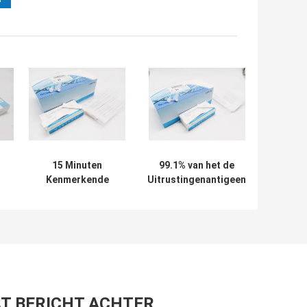
15 Minuten
99.1% van het de
Kenmerkende
Uitrustingenantigeen
Beschikbare
van de
Covid 19 de Hoge
specificiteit15min
n
Gevoeligheid van
Coronavirus de
Testuitrustingen
Snelle Test
Uitrusting van de het
Speekseltest
T BERICHT ACHTER