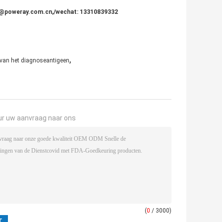
ace@poweray.com.cn,/wechat: 13310839332
,
o van het diagnoseantigeen
ur uw aanvraag naar ons
(
0
/ 3000)