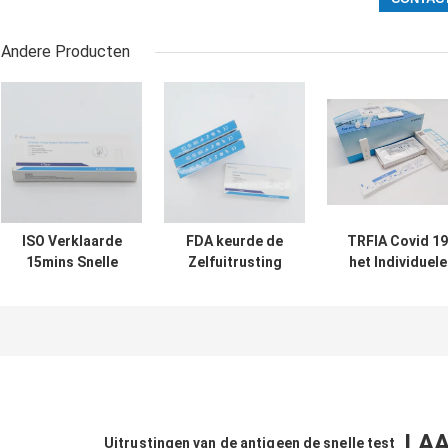
Andere Producten
ISO Verklaarde
FDA keurde de
TRFIA Covid 19
15mins Snelle
Zelfuitrusting
het Individuele
Covid 19 van het
TRFIA van de
Pakket
het
Inzamelings
Customizd van
Antigeenspeeksel
Nasopharyngeal
Testuitrustinge
van
Zwabber goed
voor Huis
Testuitrustingen
de Test Kit High
Sensitivity
LAA
Uitrustingen van de antigeen de snelle test