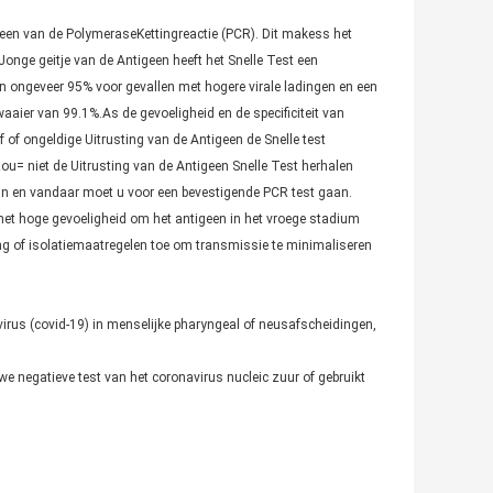
t een van de PolymeraseKettingreactie (PCR). Dit makess het
Jonge geitje van de Antigeen heeft het Snelle Test een
van ongeveer 95% voor gevallen met hogere virale ladingen en een
) waaier van 99.1%.As de gevoeligheid en de specificiteit van
ef of ongeldige Uitrusting van de Antigeen de Snelle test
u= niet de Uitrusting van de Antigeen Snelle Test herhalen
 zijn en vandaar moet u voor een bevestigende PCR test gaan.
met hoge gevoeligheid om het antigeen in het vroege stadium
ing of isolatiemaatregelen toe om transmissie te minimaliseren
virus (covid-19) in menselijke pharyngeal of neusafscheidingen,
we negatieve test van het coronavirus nucleic zuur of gebruikt