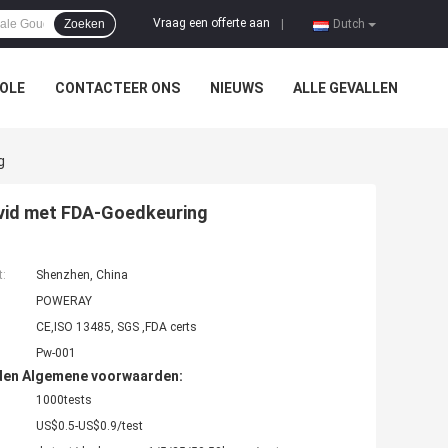
Vraag een offerte aan
Zoeken
|
Dutch
OLE
CONTACTEER ONS
NIEUWS
ALLE GEVALLEN
g
ovid met FDA-Goedkeuring
t:
Shenzhen, China
POWERAY
CE,ISO 13485, SGS ,FDA certs
Pw-001
den Algemene voorwaarden:
1000tests
US$0.5-US$0.9/test