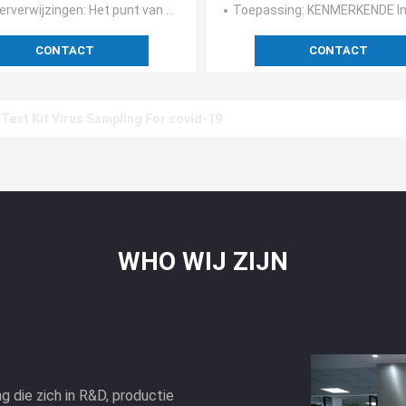
rverwijzingen
: Het punt van de zwabberonderbreking: 80mm, 30mm; zwabbergrootte: 150mm
Toepassing
: KENMERKENDE Instru
CONTACT
CONTACT
est Kit Virus Sampling For covid-19
WHO WIJ ZIJN
 die zich in R&D, productie