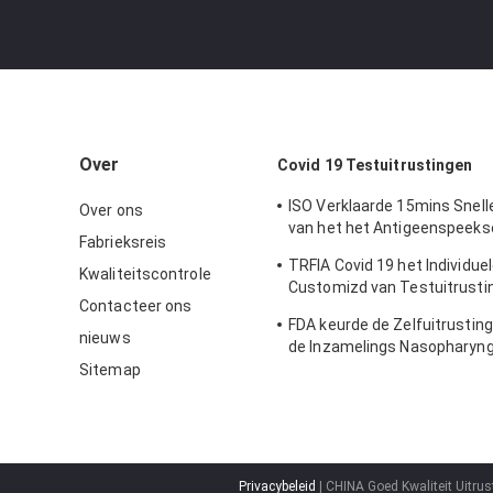
Over
Covid 19 Testuitrustingen
ISO Verklaarde 15mins Snell
Over ons
van het het Antigeenspeeks
Fabrieksreis
Testuitrustingen de Test Kit
TRFIA Covid 19 het Individue
Sensitivity
Kwaliteitscontrole
Customizd van Testuitrusti
Contacteer ons
Huis
FDA keurde de Zelfuitrustin
nieuws
de Inzamelings Nasopharyn
goed
Sitemap
Privacybeleid
| CHINA Goed Kwaliteit Uitrust