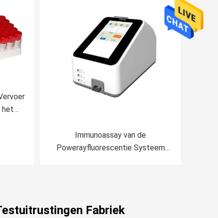
Vervoer
 het
Immunoassay van de
Powerayfluorescentie Systeem
PR-601 Drie Kanaalincubatie
Testuitrustingen Fabriek