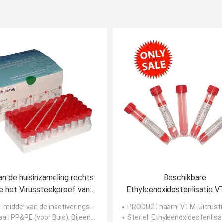
n de huisinzameling rechts
Beschikbare
e het Virussteekproef van
Ethyleenoxidesterilisatie 
toverificatieuitrusting 3ml
Diagnostic 6ml
 middel van de inactiverings/Non-inactivation van swab+5ml/10ml tube+3ml
PRODUCTnaam
: VTM-Uitrusting met het bemonsteren van neus 
de Rode Buis
aal
: PP&PE (voor Buis), Bijeengekomen Nylon (voor zwabberuiteinde)
Steriel
: Ethyleenoxidesterilisa