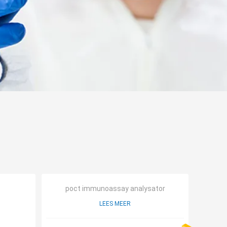
poct immunoassay analysator
LEES MEER