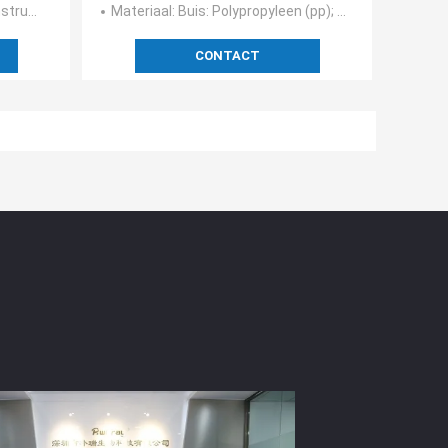
menten
Materiaal
: Buis: Polypropyleen (pp); Zwabbersuiteinde: Bijeengekomen nylon (Polyamide 66 - PA66); Zwabbersstok:
CONTACT