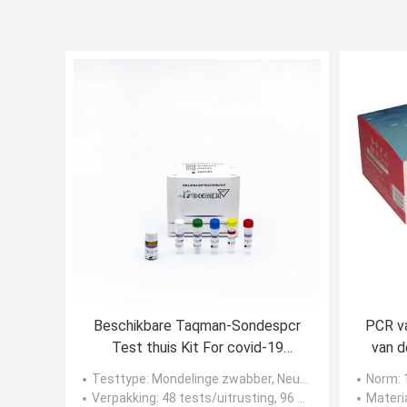
Beschikbare Taqman-Sondespcr
PCR va
Test thuis Kit For covid-19
van d
Opsporing
de Au
Testtype
: Mondelinge zwabber, Neuszwabber, en Anale zwabber.
Norm
: 1
Verpakking
: 48 tests/uitrusting, 96 test/uitrusting
Materi