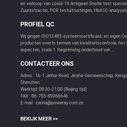
en verkoop van covid-19 Antigeen Snelle test special
Zuurextractie, PCR testuitrustingen, HbA1C-analysator
PROFIEL QC
Wij gingen ISO13485-systeemcertificaat, en eigen Ce-
producten over.In termen van kwaliteitscontrole, het
aspecten, zoals:1. Regelmatig onderhoud van ...
CONTACTEER ONS
Adres :
16-1 Jinhui-Road, Jinsha-Gemeenschap, Kengzi
Shenzhen
Werktijd:
08:30-21:00 (Beijing tijd)
FAX :
86-755-89366646
E-mail :
carina@poweray.com.cn
BEKIJK MEER >>