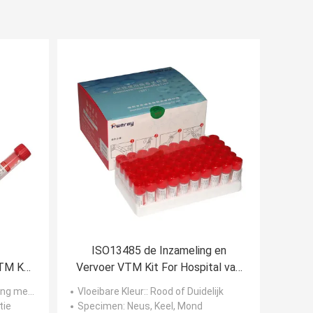
ISO13485 de Inzameling en
VTM Kit
Vervoer VTM Kit For Hospital van
het goedkeuringsvirus
bijeengekomen zwabber
Vloeibare Kleur:
: Rood of Duidelijk
tie
Specimen
: Neus, Keel, Mond