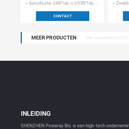
Specificatie
: (ORF1ab, n-)/(ORF1ab, N, E)/(ORF1ab, N, S)/(ORF1ab, N), Griep A, Griep B
Zwabbe
CONTACT
MEER PRODUCTEN
3ML beschikbare VTM-T
INLEIDING
SHENZHEN Poweray Bio. is een high-tech onderneming