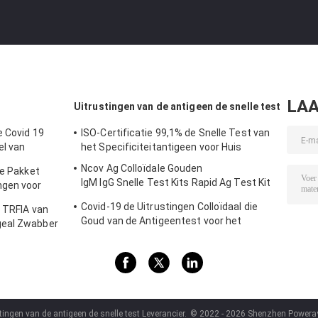
LAA
Uitrustingen van de antigeen de snelle test
e Covid 19
ISO-Certificatie 99,1% de Snelle Test van
el van
het Specificiteitantigeen voor Huis
 High
Ncov Ag Colloïdale Gouden
le Pakket
IgM IgG Snelle Test Kits Rapid Ag Test Kit
ngen voor
Test Rapid IGM IGG
Covid-19 de Uitrustingen Colloïdaal die
g TRFIA van
Goud van de Antigeentest voor het
geal Zwabber
Negatieve Nucleic Zuur Testen wordt
gebaseerd
ingen van de antigeen de snelle test Leverancier.
© 2022 - 2026 Shenzhen Poweray B