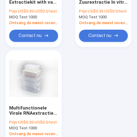
Extractiekit with van
Zuurextractie In vitro
De Test van Nucleic Zuurversterking
DNA van putten de
Kit For Covid van de
Prijs:
US$0.35-US$0.5/test
Prijs:
US$0.35-US$0.5/test
Kenmerkende Snelle
Gevoeligheidsdiagnose
MOQ:
PCR Reagensuitrusting
Test 1000
MOQ:
Test 1000
Virale RNA
Certificatie van Ce
Ontvang de meest recente Prijs
Ontvang de meest recente Prijs
Geautomatiseerde Hba1c-Analysator
Contact nu
Contact nu
Multifunctionele
Virale RNAextractie
Kit High Sensitivity
Prijs:
US$0.35-US$0.5/test
96 Putten
MOQ:
Test 1000
Ontvang de meest recente Prijs