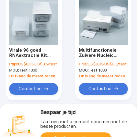
Virale 96 goed
Multifunctionele
RNAextractie Kit
Zuivere Nucleic
With Nasopharyngeal
Zuurextractie Kit For
Prijs:
US$0.35-US$0.5/test
Prijs:
US$0.35-US$0.5/test
Swab
Viral Diagnosis
MOQ:
Test 1000
MOQ:
Test 1000
Ontvang de meest recente Prijs
Ontvang de meest recente Prijs
Contact nu
Contact nu
Bespaar je tijd
Laat ons met u contact opnemen met de
beste producten.