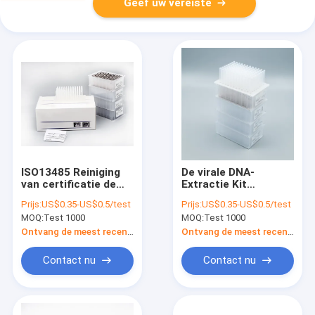
Geef uw vereiste
ISO13485 Reiniging
De virale DNA-
van certificatie de
Extractie Kit
Hoge Gevoeligheids
Multifunctional van
Prijs:
US$0.35-US$0.5/test
Prijs:
US$0.35-US$0.5/test
Virale DNA 48 Putten
het RNA Nucleic Zuur
MOQ:
Test 1000
MOQ:
Test 1000
Ontvang de meest recente Prijs
Ontvang de meest recente Prijs
Contact nu
Contact nu