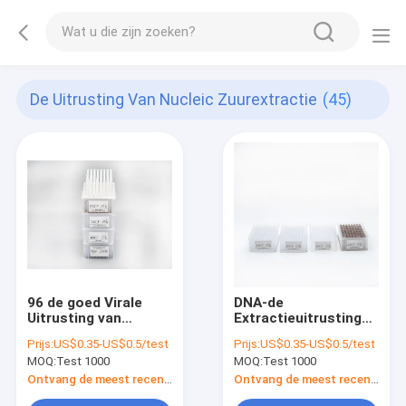
De Uitrusting Van Nucleic Zuurextractie
(45)
96 de goed Virale
DNA-de
Uitrusting van
Extractieuitrusting
Nucleic Zuurisolatie
van het RNA Nucleic
Prijs:
US$0.35-US$0.5/test
Prijs:
US$0.35-US$0.5/test
Zuur
MOQ:
Test 1000
MOQ:
Test 1000
Ontvang de meest recente Prijs
Ontvang de meest recente Prijs