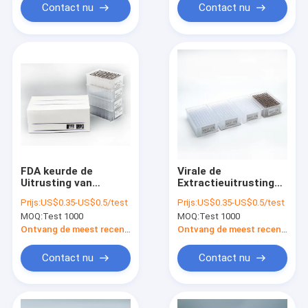
Contact nu
Contact nu
FDA keurde de
Virale de
Uitrusting van
Extractieuitrusting
Nucleic
48 van het Diagnose
Prijs:
US$0.35-US$0.5/test
Prijs:
US$0.35-US$0.5/test
Zuurextractie goed
Nucleic Zuur Putten
MOQ:
Test 1000
MOQ:
Test 1000
met ISO-Goedkeuring
Ontvang de meest recente Prijs
Ontvang de meest recente Prijs
Contact nu
Contact nu