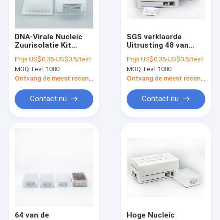
Contacteer ons
DNA-Virale Nucleic
SGS verklaarde
Zuurisolatie Kit
Uitrusting 48 van
Uitrustingen van de antigeen de snelle test
Multifunction van de
Nucleic
Prijs:
US$0.35-US$0.5/test
Prijs:
US$0.35-US$0.5/test
RNA Magnetische
Zuurextractie Putten
MOQ:
Test 1000
MOQ:
Test 1000
Parel
Medisch Gebruik
Covid 19 Testuitrustingen
Ontvang de meest recente Prijs
Ontvang de meest recente Prijs
PCR Snelle Testuitrusting
Contact nu
Contact nu
poct immunoassay analysator
VTM-Uitrusting
De Uitrusting van Nucleic Zuurextractie
Rechts-PCR Testuitrustingen
De Snelle Test van het zwabberantigeen
64 van de
Hoge Nucleic