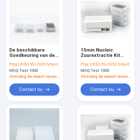
De beschikbare
15min Nucleic
Goedkeuring van de
Zuurextractie Kit
Isolatiekit wtih FDA
Reagents High
Prijs:
US$0.35-US$0.5/test
Prijs:
US$0.35-US$0.5/test
van het RNA Virale
Reliablity
MOQ:
Test 1000
MOQ:
Test 1000
Nucleic Zuur
Ontvang de meest recente Prijs
Ontvang de meest recente Prijs
Contact nu
Contact nu
Thuis
Producten
Over ons