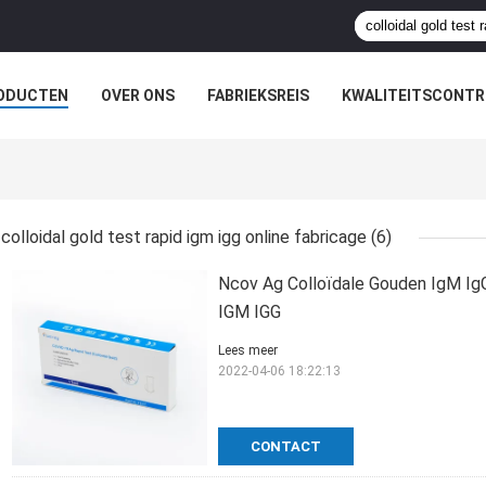
ODUCTEN
OVER ONS
FABRIEKSREIS
KWALITEITSCONTR
colloidal gold test rapid igm igg online fabricage
(6)
Ncov Ag Colloïdale Gouden IgM IgG
IGM IGG
Lees meer
2022-04-06 18:22:13
CONTACT