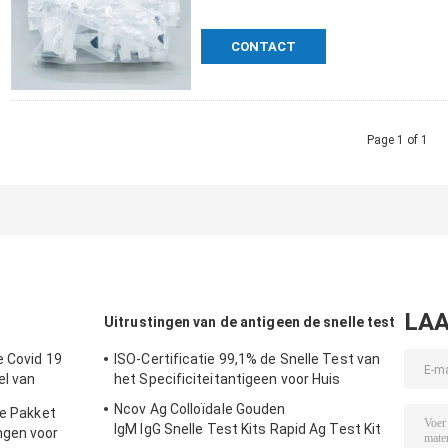
CONTACT
Page 1 of 1
LAA
Uitrustingen van de antigeen de snelle test
e Covid 19
ISO-Certificatie 99,1% de Snelle Test van
el van
het Specificiteitantigeen voor Huis
 High
Ncov Ag Colloïdale Gouden
le Pakket
IgM IgG Snelle Test Kits Rapid Ag Test Kit
ngen voor