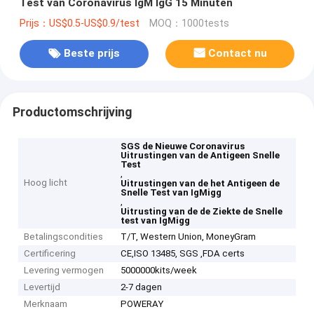
Test van Coronavirus IgM IgG 15 Minuten
Prijs：US$0.5-US$0.9/test
MOQ：1000tests
Beste prijs
Contact nu
Productomschrijving
SGS de Nieuwe Coronavirus
Uitrustingen van de Antigeen Snelle
Test
,
Hoog licht
Uitrustingen van de het Antigeen de
Snelle Test van IgMigg
,
Uitrusting van de de Ziekte de Snelle
test van IgMigg
Betalingscondities
T/T, Western Union, MoneyGram
Certificering
CE,ISO 13485, SGS ,FDA certs
Levering vermogen
5000000kits/week
Levertijd
2-7 dagen
Merknaam
POWERAY