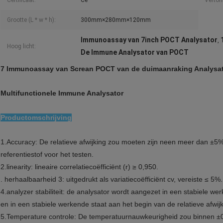
Certificaat:
Ce
Verton
Grootte (L * w * h):
300mm×280mm×120mm
Immunoassay van 7inch POCT Analysator
,
Hoog licht:
De Immune Analysator van POCT
7 Immunoassay van Screan POCT van de duimaanraking Analysat
Multifunctionele Immune Analysator
Productomschrijving
1.Accuracy: De relatieve afwijking zou moeten zijn neen meer dan ±5
referentiestof voor het testen.
2.linearity: lineaire correlatiecoëfficiënt (r) ≥ 0,950.
. herhaalbaarheid 3: uitgedrukt als variatiecoëfficiënt cv, vereiste ≤ 5%.
4.analyzer stabiliteit: de analysator wordt aangezet in een stabiele we
en in een stabiele werkende staat aan het begin van de relatieve afwij
5.Temperature controle: De temperatuurnauwkeurigheid zou binnen ±