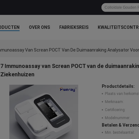
ODUCTEN
OVER ONS
FABRIEKSREIS
KWALITEITSCONTR
mmunoassay Van Screan POCT Van De Duimaanraking Analysator Voo
7 Immunoassay van Screan POCT van de duimaanraki
Ziekenhuizen
Productdetails:
Plaats van herkoms
Merknaam:
Certificering:
Modelnummer:
Betalen & Verzen
Min. bestelaantal: