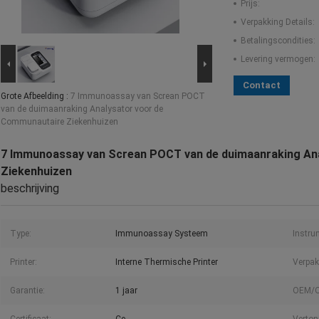
Prijs:
Verpakking Details:
Betalingscondities:
Levering vermogen:
Contact
Grote Afbeelding :
7 Immunoassay van Screan POCT
van de duimaanraking Analysator voor de
Communautaire Ziekenhuizen
7 Immunoassay van Screan POCT van de duimaanraking An
Ziekenhuizen
beschrijving
Type:
Immunoassay Systeem
Instru
Printer:
Interne Thermische Printer
Verpak
Garantie:
1 jaar
OEM/