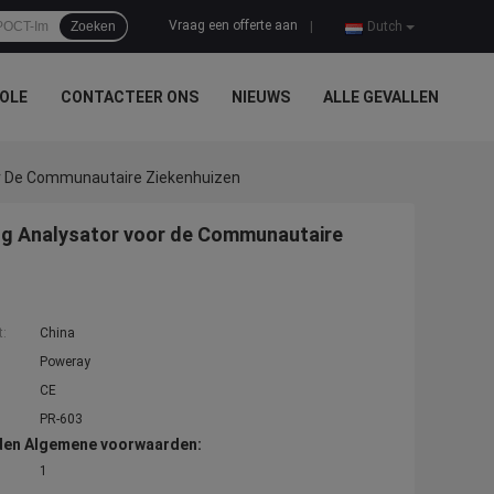
Vraag een offerte aan
Zoeken
|
Dutch
OLE
CONTACTEER ONS
NIEUWS
ALLE GEVALLEN
r De Communautaire Ziekenhuizen
ng Analysator voor de Communautaire
t:
China
Poweray
CE
PR-603
den Algemene voorwaarden:
1