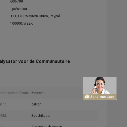
600-700
1pc/carton
T/T, L/C, Western Union, Paypal
100000/WEEK
alysator voor de Communautaire
mentenclassificatie:
Klasse III
king:
catron
ODM:
Beschikbaar