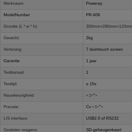
Merknaam
Poweray
ModelNumber
PR-606
Grootte (L * w * h):
300mm×280mm×120m
Gewicht
:
2kg
Vertoning:
7 duimtouch screen
Garantie
1 jaar
Testkanaal:
1
Testtijd:
≤ 15s
Nauwkeurigheid:
< 2="">
Precisie:
Cv
< 5="">
LIS interface:
USB2.0 of RS232
Gesloten reagens:
SD-geheugenkaart