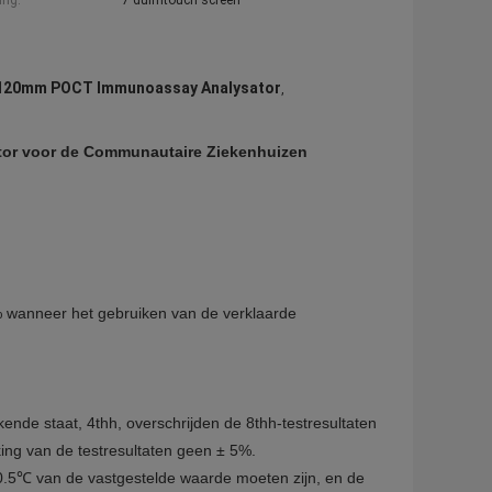
ing:
7 duimtouch screen
120mm POCT Immunoassay Analysator
,
or voor de Communautaire Ziekenhuizen
% wanneer het gebruiken van de verklaarde
rkende staat, 4thh, overschrijden de 8thh-testresultaten
king van de testresultaten geen ± 5%.
0.5℃ van de vastgestelde waarde moeten zijn, en de