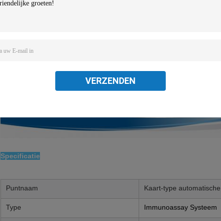
VERZENDEN
Specificatie
Puntnaam
Kaart-type automatische 
Type
Immunoassay Systeem