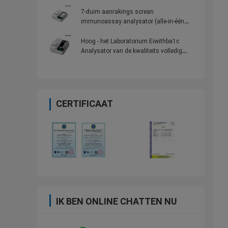
100 testpunten voor de Communautaire
Ziekenhuizen
7-duim aanrakings screan
immunoassay analysator (alle-in-één
machine) met 100 testpunten voor de
Communautaire Ziekenhuizen
Hoog - het Laboratorium Eiwithba1c
Analysator van de kwaliteits volledig
Automatische Specifieke Eiwitanalysator
CERTIFICAAT
IK BEN ONLINE CHATTEN NU