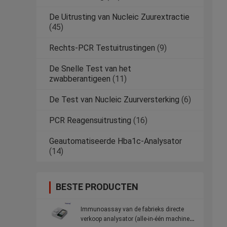
De Uitrusting van Nucleic Zuurextractie
(45)
Rechts-PCR Testuitrustingen
(9)
De Snelle Test van het
zwabberantigeen
(11)
De Test van Nucleic Zuurversterking
(6)
PCR Reagensuitrusting
(16)
Geautomatiseerde Hba1c-Analysator
(14)
BESTE PRODUCTEN
Immunoassay van de fabrieks directe
verkoop analysator (alle-in-één machine)