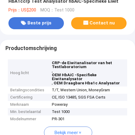
HbA1ccrp Test Analysator hbAiC-Specifieke Eiwit
Prijs：US$200
MOQ：Test 1000
Beste prijs
Contact nu
Productomschrijving
CRP-de Eiwitanalisator van het
Testlaboratorium
,
Hoog licht
OEM HbAiC -Specifieke
Eiwitanalysator
,
OEM Draagbare Hba1c Analysator
Betalingscondities
T/T, Western Union, MoneyGram
Certificering
CE, ISO 13485, SGS FSA Certs
Merknaam
Poweray
Min. bestelaantal
Test 1000
Modelnummer
PR-301
Bekijk meer