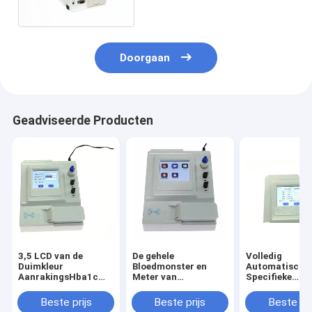
hbAiC-Specifieke Eiwit
Doorgaan
Geadviseerde Producten
3,5 LCD van de
De gehele
Volledig
Duimkleur
Bloedmonster en
Automatische
AanrakingsHba1c
Meter van
Specifieke
vertoning-Specifieke
Glycohemoglobin
Eiwitanalysato
Eiwit volledig
HbA1c met
Laboratorium
Beste prijs
Beste prijs
Beste pri
Automatische
Vertoning
Eiwithba1c