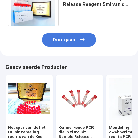
Release Reagent 5ml van de
Resultaat niet Invasieve
Autoverificatie
Doorgaan
Geadviseerde Producten
Neuspcr van de het
Kenmerkende PCR
Mondeling
Huisinzameling
die in vitro Kit
Zwabberimmu
rechts van de Keel
Sample Release
rechts PCR de