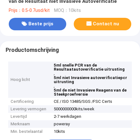
van de Resultaat niet Invasieve Autoverificatie
Prijs：0.5-0.7usd/kit
MOQ：10kits
Beste prijs
Contact nu
Productomschrijving
5ml snelle PCR van de
Resultaatautoverificatie uitrusting
,
5ml niet Invasieve autoverificatiepcr
Hoog licht
uitrusting
,
5ml de niet Invasieve Reagens van de
Steekproefversie
Certificering
CE / ISO 13485/SGS /FSC Certs
Levering vermogen
5000000000kits/week
Levertijd
2-7 werkdagen
Merknaam
poweray
Min. bestelaantal
10kits