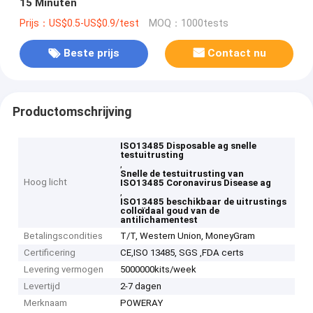
15 Minuten
Prijs：US$0.5-US$0.9/test
MOQ：1000tests
Beste prijs
Contact nu
Productomschrijving
ISO13485 Disposable ag snelle
testuitrusting
,
Snelle de testuitrusting van
Hoog licht
ISO13485 Coronavirus Disease ag
,
ISO13485 beschikbaar de uitrustings
colloïdaal goud van de
antilichamentest
Betalingscondities
T/T, Western Union, MoneyGram
Certificering
CE,ISO 13485, SGS ,FDA certs
Levering vermogen
5000000kits/week
Levertijd
2-7 dagen
Merknaam
POWERAY