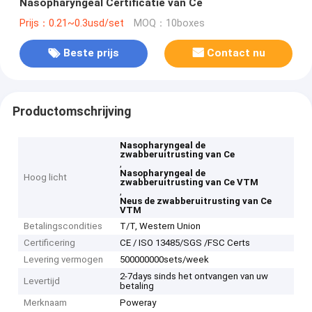
Nasopharyngeal Certificatie van Ce
Prijs：0.21~0.3usd/set
MOQ：10boxes
Beste prijs
Contact nu
Productomschrijving
Nasopharyngeal de
zwabberuitrusting van Ce
,
Nasopharyngeal de
Hoog licht
zwabberuitrusting van Ce VTM
,
Neus de zwabberuitrusting van Ce
VTM
Betalingscondities
T/T, Western Union
Certificering
CE / ISO 13485/SGS /FSC Certs
Levering vermogen
500000000sets/week
2-7days sinds het ontvangen van uw
Levertijd
betaling
Merknaam
Poweray