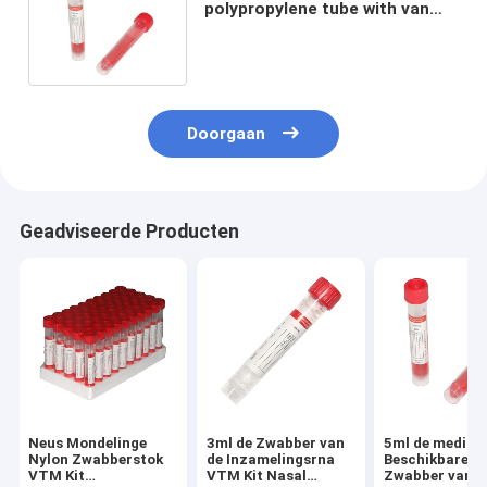
polypropylene tube with van
VTM Nasopharyngeal
Certificatie van Ce
Doorgaan
Geadviseerde Producten
Neus Mondelinge
3ml de Zwabber van
5ml de medisc
Nylon Zwabberstok
de Inzamelingsrna
Beschikbare
VTM Kit
VTM Kit Nasal
Zwabber van 