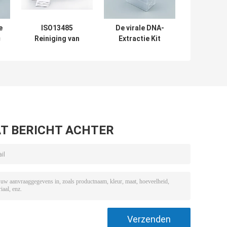
e
ISO13485
De virale DNA-
c
Reiniging van
Extractie Kit
t
certificatie de
Multifunctional
Hoge
van het RNA
Gevoeligheids
Nucleic Zuur
Virale DNA 48
Putten
T BERICHT ACHTER