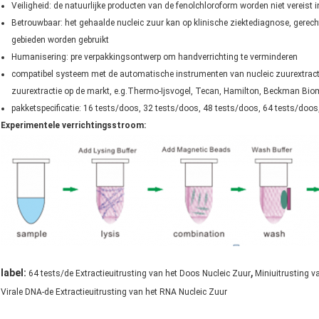
Veiligheid: de natuurlijke producten van de fenolchloroform worden niet vereist i
Betrouwbaar: het gehaalde nucleic zuur kan op klinische ziektediagnose, gerechte
gebieden worden gebruikt
Humanisering: pre verpakkingsontwerp om handverrichting te verminderen
compatibel systeem met de automatische instrumenten van nucleic zuurextract
zuurextractie op de markt, e.g.Thermo-Ijsvogel, Tecan, Hamilton, Beckman Bio
pakketspecificatie: 16 tests/doos, 32 tests/doos, 48 tests/doos, 64 tests/doos
Experimentele verrichtingsstroom:
,
label:
64 tests/de Extractieuitrusting van het Doos Nucleic Zuur
Miniuitrusting v
Virale DNA-de Extractieuitrusting van het RNA Nucleic Zuur