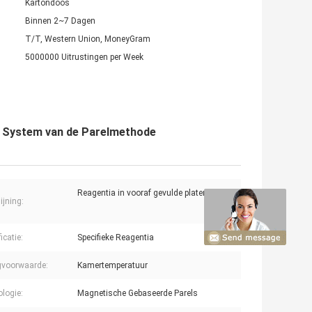
Kartondoos
Binnen 2~7 Dagen
T/T, Western Union, MoneyGram
5000000 Uitrustingen per Week
d System van de Parelmethode
Reagentia in vooraf gevulde platen
ijning:
icatie:
Specifieke Reagentia
gvoorwaarde:
Kamertemperatuur
logie:
Magnetische Gebaseerde Parels