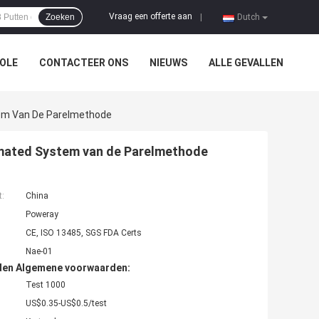
Vraag een offerte aan
Zoeken
|
Dutch
OLE
CONTACTEER ONS
NIEUWS
ALLE GEVALLEN
tem Van De Parelmethode
omated System van de Parelmethode
t:
China
Poweray
CE, ISO 13485, SGS FDA Certs
Nae-01
den Algemene voorwaarden:
Test 1000
US$0.35-US$0.5/test