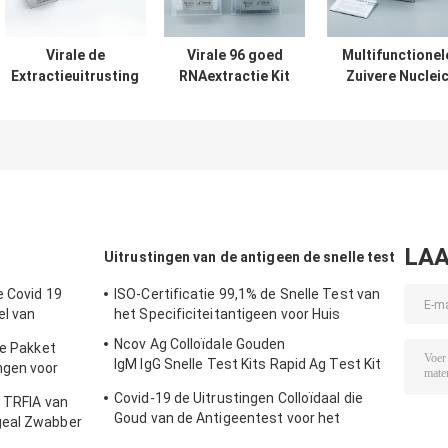
Virale de
Virale 96 goed
Multifunctionel
Extractieuitrusting
RNAextractie Kit
Zuivere Nuclei
48 van het
With
Zuurextractie Ki
Diagnose Nucleic
Nasopharyngeal
For Viral
Zuur Putten met
Swab
Diagnosis
ISO-Goedkeuring
LAA
Uitrustingen van de antigeen de snelle test
e Covid 19
ISO-Certificatie 99,1% de Snelle Test van
el van
het Specificiteitantigeen voor Huis
 High
Ncov Ag Colloïdale Gouden
le Pakket
IgM IgG Snelle Test Kits Rapid Ag Test Kit
ngen voor
Test Rapid IGM IGG
Covid-19 de Uitrustingen Colloïdaal die
g TRFIA van
Goud van de Antigeentest voor het
geal Zwabber
Negatieve Nucleic Zuur Testen wordt