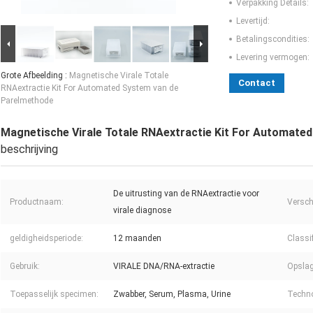
Verpakking Details:
Levertijd:
Betalingscondities:
Levering vermogen:
Grote Afbeelding :
Magnetische Virale Totale
Contact
RNAextractie Kit For Automated System van de
Parelmethode
Magnetische Virale Totale RNAextractie Kit For Automate
beschrijving
De uitrusting van de RNAextractie voor
Productnaam:
Versch
virale diagnose
geldigheidsperiode:
12 maanden
Classif
Gebruik:
VIRALE DNA/RNA-extractie
Opsla
Toepasselijk specimen:
Zwabber, Serum, Plasma, Urine
Techno