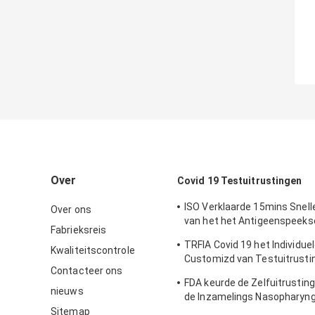
Over
Covid 19 Testuitrustingen
ISO Verklaarde 15mins Snell
Over ons
van het het Antigeenspeeks
Fabrieksreis
Testuitrustingen de Test Kit
TRFIA Covid 19 het Individue
Sensitivity
Kwaliteitscontrole
Customizd van Testuitrusti
Contacteer ons
Huis
FDA keurde de Zelfuitrustin
nieuws
de Inzamelings Nasopharyn
goed
Sitemap