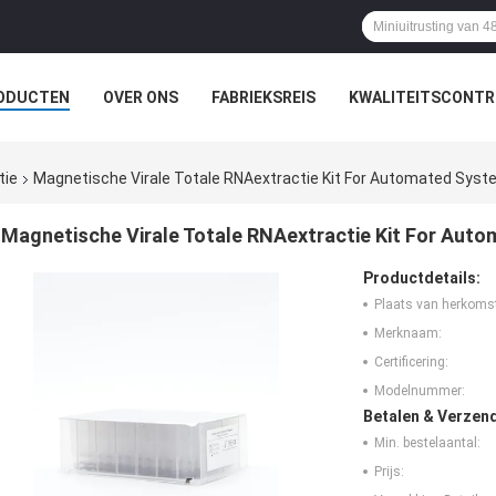
ODUCTEN
OVER ONS
FABRIEKSREIS
KWALITEITSCONTR
tie
Magnetische Virale Totale RNAextractie Kit For Automated Sys
Magnetische Virale Totale RNAextractie Kit For Aut
Productdetails:
Plaats van herkoms
Merknaam:
Certificering:
Modelnummer:
Betalen & Verzen
Min. bestelaantal:
Prijs: