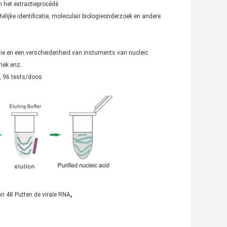
n het extractieprocédé
lijke identificatie, moleculair biologieonderzoek en andere
ie en een verscheidenheid van instuments van nucleic
mek enz.
, 96 tests/doos
,
an 48 Putten de virale RNA