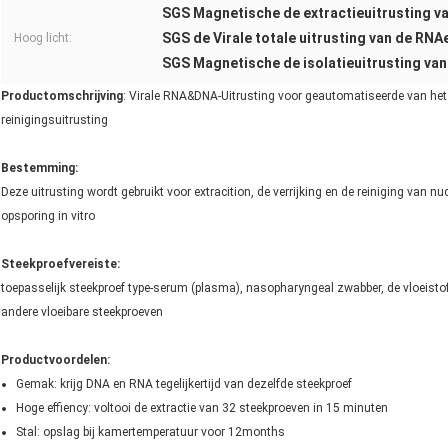
SGS Magnetische de extractieuitrusting va
SGS de Virale totale uitrusting van de RNA
Hoog licht:
SGS Magnetische de isolatieuitrusting van h
Productomschrijving
: Virale RNA&DNA-Uitrusting voor geautomatiseerde van he
reinigingsuitrusting
Bestemming:
Deze uitrusting wordt gebruikt voor extracition, de verrijking en de reiniging van n
opsporing in vitro
Steekproefvereiste:
toepasselijk steekproef type-serum (plasma), nasopharyngeal zwabber, de vloeistof
andere vloeibare steekproeven
Productvoordelen:
Gemak: krijg DNA en RNA tegelijkertijd van dezelfde steekproef
Hoge effiency: voltooi de extractie van 32 steekproeven in 15 minuten
Stal: opslag bij kamertemperatuur voor 12months